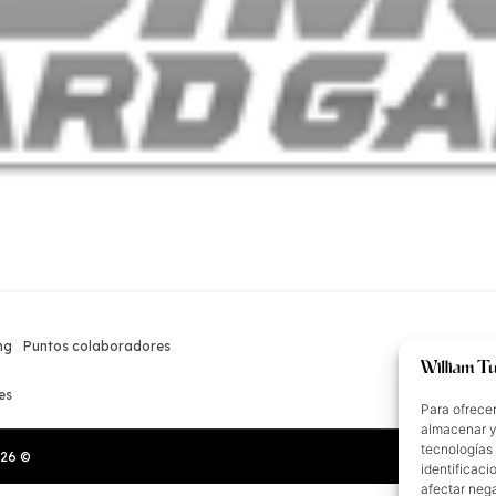
ng
Puntos colaboradores
es
Para ofrecer
almacenar y/
tecnologías
026
©
identificaci
afectar nega