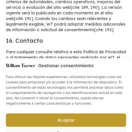
criterios de autoridades, cambios operativos, mejoras del
servicio o evolución del sitio web[cite: 189, 190]. La versión
vigente será la publicada en cada momento en el sitio
web[cite: 191]. Cuando los cambios sean relevantes y
legalmente exigible, WT podrá adoptar medidas adicionales
de información o solicitud de consentimiento[cite: 192].
16. Contacto
Para cualquier consulta relativa a esta Política de Privacidad
o al tratamiento de datos personales realizado por WT, el
usuario o cliente podrá contactar con: William Turner
Gestionar consentimiento
International Grading SL. Correo electrónico:
williamturnergrading@gmail.com[cite: 193, 194, 195].
Para ofrecer las mejores experiencias, utilizamos tecnologías como las
cookies para almacenar y/o acceder a la información del dispositivo. El
consentimiento de estas tecnologías nos permitirá procesar datos como
el comportamiento de navegación o las identificaciones únicas en este
Enlaces de interés
sitio. No consentir o retirar el consentimiento, puede afectar
FAQs
Guía de envío
Próximos eventos
Card First Grading
negativamente a ciertas características y funciones.
Puntos colaboradores
Información legal
Aceptar
Aviso Legal
Política de Privacidad
Términos y Condiciones