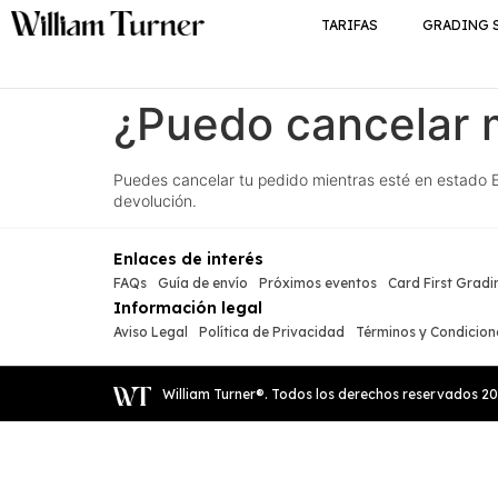
TARIFAS
GRADING 
¿Puedo cancelar 
Puedes cancelar tu pedido mientras esté en estado E
devolución.
Enlaces de interés
FAQs
Guía de envío
Próximos eventos
Card First Gradi
Información legal
Aviso Legal
Política de Privacidad
Términos y Condicion
William Turner®. Todos los derechos reservados
2