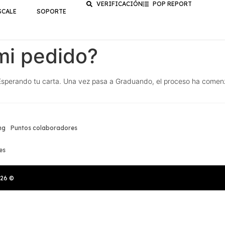
VERIFICACIÓN
POP REPORT
SCALE
SOPORTE
mi pedido?
sperando tu carta. Una vez pasa a Graduando, el proceso ha comenzad
ng
Puntos colaboradores
es
026
©