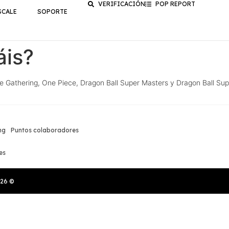
VERIFICACIÓN
POP REPORT
SCALE
SOPORTE
áis?
 Gathering, One Piece, Dragon Ball Super Masters y Dragon Ball Su
ng
Puntos colaboradores
es
026
©