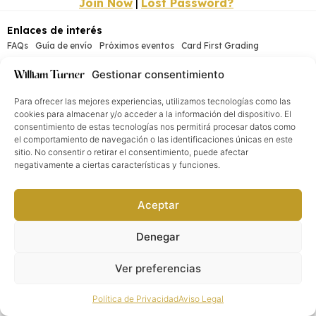
Join Now
|
Lost Password?
Enlaces de interés
FAQs
Guía de envío
Próximos eventos
Card First Grading
Puntos colaboradores
Gestionar consentimiento
Información legal
Aviso Legal
Política de Privacidad
Términos y Condiciones
Para ofrecer las mejores experiencias, utilizamos tecnologías como las
cookies para almacenar y/o acceder a la información del dispositivo. El
Media & Social
consentimiento de estas tecnologías nos permitirá procesar datos como
el comportamiento de navegación o las identificaciones únicas en este
sitio. No consentir o retirar el consentimiento, puede afectar
negativamente a ciertas características y funciones.
William Turner®. Todos los derechos reservados
2026
©
Aceptar
Denegar
Ver preferencias
Política de Privacidad
Aviso Legal