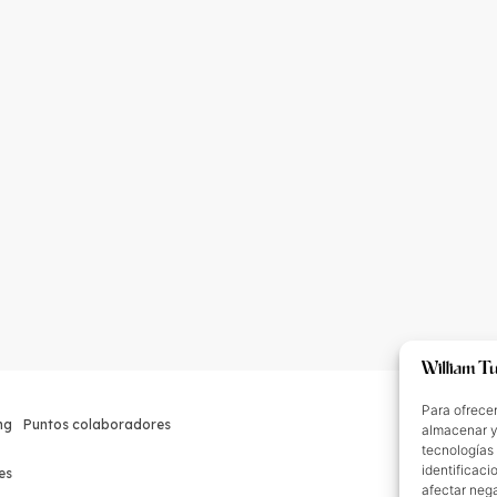
Para ofrecer
ng
Puntos colaboradores
almacenar y/
tecnologías
identificaci
es
afectar nega