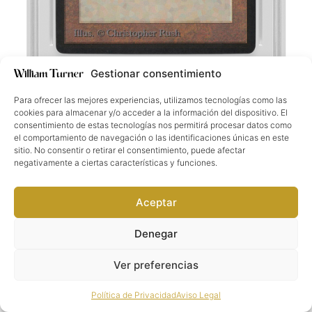
Gestionar consentimiento
Enlaces de interés
FAQs
Guía de envío
Próximos eventos
Card First Grading
Para ofrecer las mejores experiencias, utilizamos tecnologías como las
cookies para almacenar y/o acceder a la información del dispositivo. El
Puntos colaboradores
consentimiento de estas tecnologías nos permitirá procesar datos como
Información legal
el comportamiento de navegación o las identificaciones únicas en este
Aviso Legal
Política de Privacidad
Términos y Condiciones
sitio. No consentir o retirar el consentimiento, puede afectar
negativamente a ciertas características y funciones.
Media & Social
Aceptar
Denegar
William Turner®. Todos los derechos reservados
2026
©
Ver preferencias
Política de Privacidad
Aviso Legal